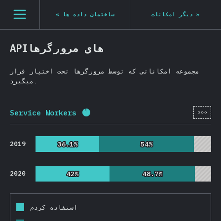
Navigated to State of JS 2020
[fa-IR] general.open_nav
«
ساختمان داده ها
دیگر امکانات
»
APIهای مرورگرها
مجموعه امکاناتی که توسط مرورگرها تحت اختیار قرار
میگیرد.
[fa-
Service Workers
Completion percentage:
91.3
%
(
2
2019
36.1%
36.1%
54%
54%
2020
42%
42%
48.7%
48.7%
استفاده کردم