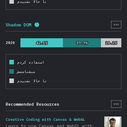
تا حالا نشنیدم
[fa-
Shadow DOM
Completion percentage:
92.6
%
(
22000
)
2020
42.1%
42.1%
37.7%
37.7%
20.2%
20.2%
استفاده کردم
میشناسمش
تا حالا نشنیدم
[fa-
Recommended Resources
Creative Coding with Canvas & WebGL
Learn to use Canvas and WebGL with