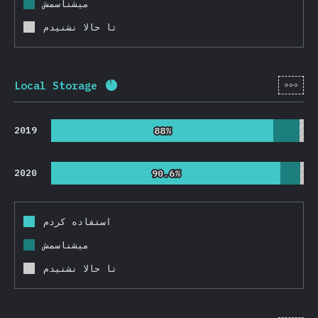
میشناسمش
تا حالا نشنیدم
[fa-
Local Storage
Completion percentage:
91.8
%
(
218
2019
88%
88%
2020
90.6%
90.6%
استفاده کردم
میشناسمش
تا حالا نشنیدم