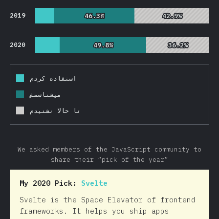
2019
46.3%
46.3%
42.9%
42.9%
2020
49.8%
49.8%
36.2%
36.2%
استفاده کردم
میشناسمش
تا حالا نشنیدم
We asked members of the JavaScript community to
share their “pick of the year”
My 2020 Pick:
Svelte
Svelte is the Space Elevator of frontend
frameworks. It helps you ship apps