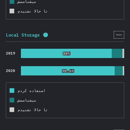
میشناسمش
تا حالا نشنیدم
[fa-
Local Storage
Completion percentage:
91.8
%
(
218
2019
88%
88%
2020
90.6%
90.6%
استفاده کردم
میشناسمش
تا حالا نشنیدم