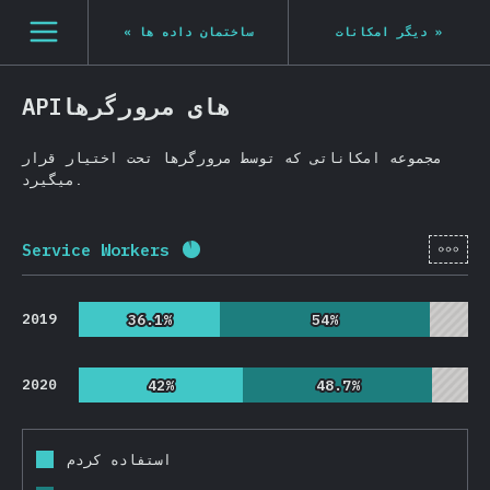
Navigated to State of JS 2020
[fa-IR] general.open_nav
«
ساختمان داده ها
دیگر امکانات
»
APIهای مرورگرها
مجموعه امکاناتی که توسط مرورگرها تحت اختیار قرار
میگیرد.
[fa-
Service Workers
Completion percentage:
91.3
%
(
2
2019
36.1%
36.1%
54%
54%
2020
42%
42%
48.7%
48.7%
استفاده کردم