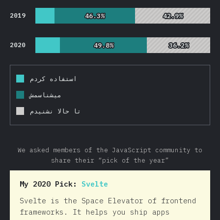
2019
46.3%
46.3%
42.9%
42.9%
2020
49.8%
49.8%
36.2%
36.2%
استفاده کردم
میشناسمش
تا حالا نشنیدم
We asked members of the JavaScript community to
share their “pick of the year”
My 2020 Pick:
Svelte
Svelte is the Space Elevator of frontend
frameworks. It helps you ship apps