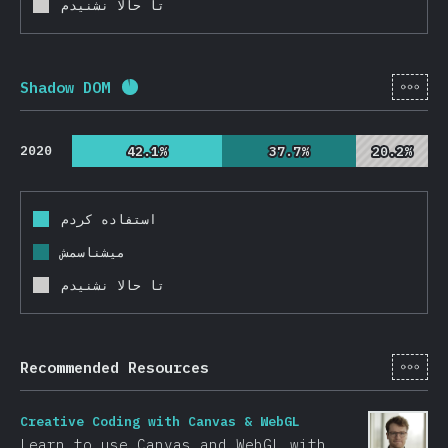
تا حالا نشنیدم
[fa-
Shadow DOM
Completion percentage:
92.6
%
(
22000
)
2020
42.1%
42.1%
37.7%
37.7%
20.2%
20.2%
استفاده کردم
میشناسمش
تا حالا نشنیدم
[fa-
Recommended Resources
Creative Coding with Canvas & WebGL
Learn to use Canvas and WebGL with