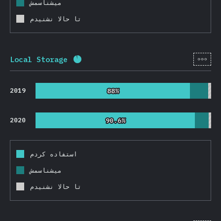
میشناسمش
تا حالا نشنیدم
[fa-
Local Storage
Completion percentage:
91.8
%
(
218
2019
88%
88%
2020
90.6%
90.6%
استفاده کردم
میشناسمش
تا حالا نشنیدم