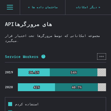
Navigated to State of JS 2020
[fa-IR] general.open_nav
«
ساختمان داده ها
دیگر امکانات
»
APIهای مرورگرها
مجموعه امکاناتی که توسط مرورگرها تحت اختیار قرار
میگیرد.
[fa-
Service Workers
Completion percentage:
91.3
%
(
2
2019
36.1%
36.1%
54%
54%
2020
42%
42%
48.7%
48.7%
استفاده کردم