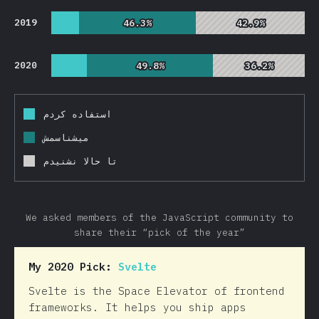
2019
46.3%
46.3%
42.9%
42.9%
2020
49.8%
49.8%
36.2%
36.2%
استفاده کردم
میشناسمش
تا حالا نشنیدم
We asked members of the JavaScript community to
share their “pick of the year”
My 2020 Pick:
Svelte
Svelte is the Space Elevator of frontend
frameworks. It helps you ship apps