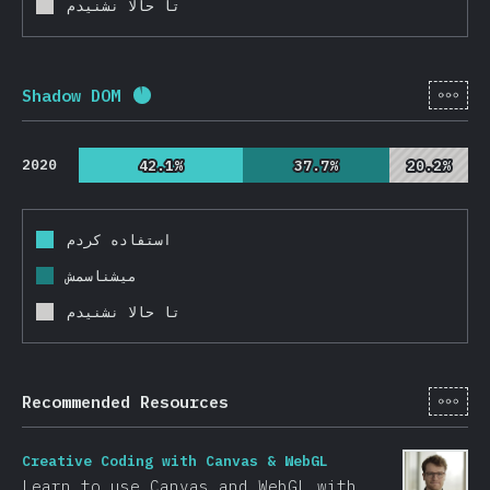
تا حالا نشنیدم
[fa-
Shadow DOM
Completion percentage:
92.6
%
(
22000
)
2020
42.1%
42.1%
37.7%
37.7%
20.2%
20.2%
استفاده کردم
میشناسمش
تا حالا نشنیدم
[fa-
Recommended Resources
Creative Coding with Canvas & WebGL
Learn to use Canvas and WebGL with