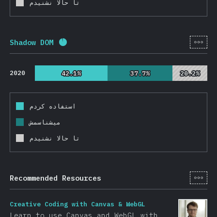
تا حالا نشنیدم
[fa-
Shadow DOM
Completion percentage:
92.6
%
(
22000
)
2020
42.1%
42.1%
37.7%
37.7%
20.2%
20.2%
استفاده کردم
میشناسمش
تا حالا نشنیدم
[fa-
Recommended Resources
Creative Coding with Canvas & WebGL
Learn to use Canvas and WebGL with