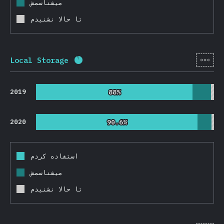
میشناسمش
تا حالا نشنیدم
[fa-
Local Storage
Completion percentage:
91.8
%
(
218
2019
88%
88%
2020
90.6%
90.6%
استفاده کردم
میشناسمش
تا حالا نشنیدم