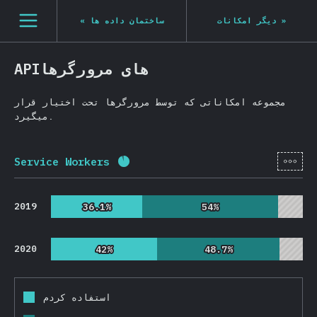
Navigated to State of JS 2020
[fa-IR] general.open_nav
«
ساختمان داده ها
دیگر امکانات
»
APIهای مرورگرها
مجموعه امکاناتی که توسط مرورگرها تحت اختیار قرار
میگیرد.
[fa-
Service Workers
Completion percentage:
91.3
%
(
2
2019
36.1%
36.1%
54%
54%
2020
42%
42%
48.7%
48.7%
استفاده کردم