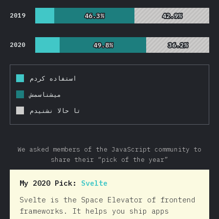
2019
46.3%
46.3%
42.9%
42.9%
2020
49.8%
49.8%
36.2%
36.2%
استفاده کردم
میشناسمش
تا حالا نشنیدم
We asked members of the JavaScript community to
share their “pick of the year”
My 2020 Pick:
Svelte
Svelte is the Space Elevator of frontend
frameworks. It helps you ship apps