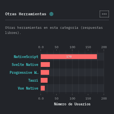
[es-
Otras Herramientas
Porcentaje completado:
1.3
%
Otras herramientas en esta categoría (respuestas
libres).
0.0
50
100
150
200
NativeScript
178
Svelte Native
Progressive W…
Tauri
Vue Native
0.0
50
100
150
200
Número de Usuarios