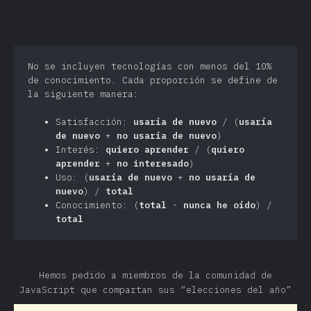
No se incluyen tecnologías con menos del 10%
de conocimiento. Cada proporción se define de
la siguiente manera:
Satisfacción:
usaría de nuevo
/ (
usaría
de nuevo
+
no usaría de nuevo
)
Interés:
quiero aprender
/ (
quiero
aprender
+
no interesado
)
Uso: (
usaría de nuevo
+
no usaría de
nuevo
) /
total
Conocimiento: (
total
-
nunca he oído
) /
total
Hemos pedido a miembros de la comunidad de
JavaScript que compartan sus “elecciones del año”