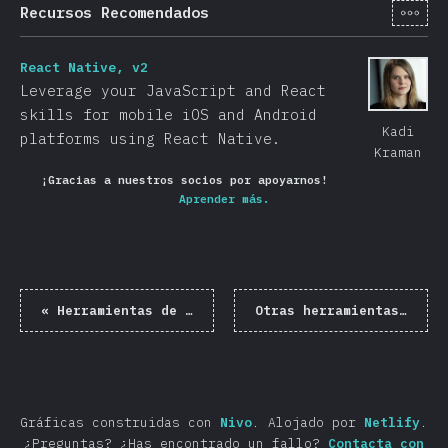
[es-
Recursos Recomendados
React Native, v2
Leverage your JavaScript and React
skills for mobile iOS and Android
Kadi
platforms using React Native.
Kraman
¡Gracias a nuestros socios por apoyarnos!
Aprender más.
«
Herramientas de Construcción
Otras herramientas
»
Gráficas construidas con
Nivo
.
Alojado por
Netlify
.
¿Preguntas? ¿Has encontrado un fallo?
Contacta con