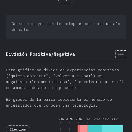
No se incluyen las tecnologías con solo un año
de datos.
[es-
División Positiva/Negativa
Este gráfico se divide en experiencias positivas
("quiero aprender", "volvería a usar") vs.
negativas ("no me interesa", "no volvería a usar")
en ambos lados de un eje central.
El grosor de la barra representa el número de
encuestados que conocen una tecnología.
60%
40%
20%
0%
20%
40%
60%
Electron