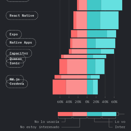
React Native
Expo
Native Apps
Capacitor
Quasar
Ionic
NW.js
Cordova
60%
40%
20%
0%
20%
40%
60%
Co
No lo usaría
Lo volv
No estoy interesado
Interes