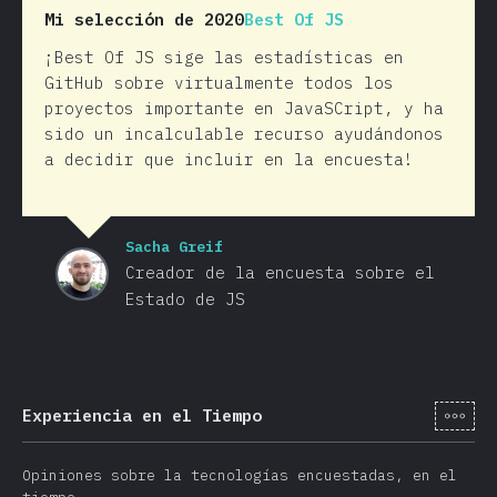
Mi selección de 2020
Best Of JS
¡Best Of JS sige las estadísticas en
GitHub sobre virtualmente todos los
proyectos importante en JavaSCript, y ha
sido un incalculable recurso ayudándonos
a decidir que incluir en la encuesta!
Sacha Greif
Creador de la encuesta sobre el
Estado de JS
[es-
Experiencia en el Tiempo
Opiniones sobre la tecnologías encuestadas, en el