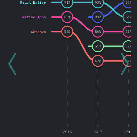
React Native
91
%
93
%
87
%
Native Apps
85
%
93
%
84
%
Cordova
58
%
86
%
79
%
51
%
52
%
42
%
34
%
2016
2017
2018