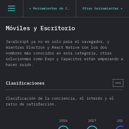
Navigated to State of JS 2020
[es-ES] general.open_nav
«
Herramientas de Construcción
Otras herramientas
»
Móviles y Escritorio
JavaScript ya no es solo para el navegador, y
mientras Electron y React Native son los dos
nombres más conocidos en esta categoría, otras
solucionmes como Expo y Capacitor están empezando a
hacer ruido.
[es-
Clasificaciones
Clasificación de la conciencia, el interés y el
ratio de satisfacción.
2016
2017
2018