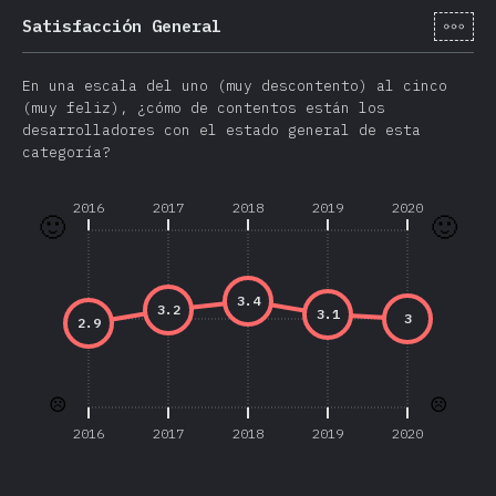
[es-
Satisfacción General
En una escala del uno (muy descontento) al cinco
(muy feliz), ¿cómo de contentos están los
desarrolladores con el estado general de esta
categoría?
2016
2017
2018
2019
2020
🙂
🙂
3.4
3.2
3.1
3
2.9
☹️
☹️
2016
2017
2018
2019
2020