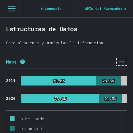
Navigated to State of JS 2020
[es-ES] general.open_nav
«
Lenguaje
APIs del Navegador
»
Estructuras de Datos
Como almacenas y manipulas la información.
[es-
Maps
Porcentaje completado:
92.4
%
(
21954
)
2019
70.6%
70.6%
23.5%
23.5%
2020
73.4%
73.4%
21.5%
21.5%
Lo he usado
Lo conozco