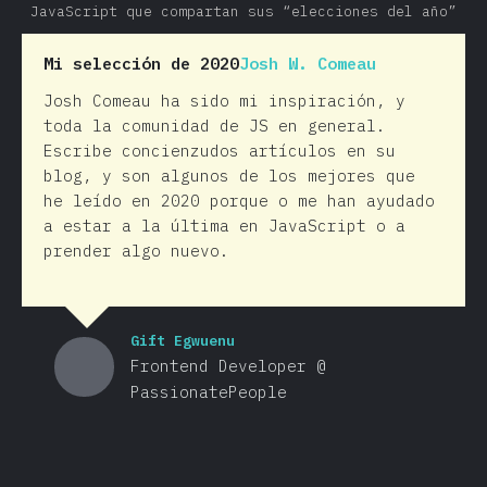
JavaScript que compartan sus “elecciones del año”
Mi selección de 2020
Josh W. Comeau
Josh Comeau ha sido mi inspiración, y
toda la comunidad de JS en general.
Escribe concienzudos artículos en su
blog, y son algunos de los mejores que
he leído en 2020 porque o me han ayudado
a estar a la última en JavaScript o a
prender algo nuevo.
Gift Egwuenu
Frontend Developer @
PassionatePeople