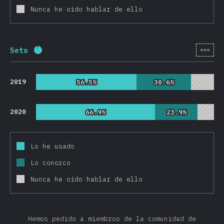
Nunca he oído hablar de ello
[es-
Sets
Porcentaje completado:
92.6
%
(
22010
)
2019
56.5%
56.5%
30.6%
30.6%
2020
66.9%
66.9%
23.9%
23.9%
Lo he usado
Lo conozco
Nunca he oído hablar de ello
Hemos pedido a miembros de la comunidad de