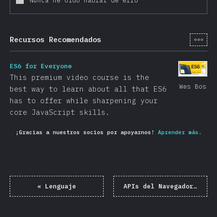
Nunca he oído hablar de ello
[es-
Recursos Recomendados
ES6 for Everyone
This premium video course is the
Wes Bos
best way to learn about all that ES6
has to offer while sharpening your
core JavaScript skills.
¡Gracias a nuestros socios por apoyarnos!
Aprender más.
«
Lenguaje
APIs del Navegador
»