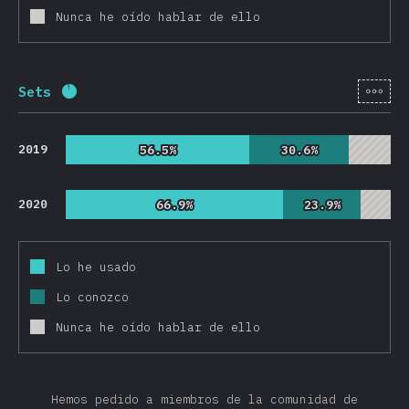
Nunca he oído hablar de ello
[es-
Sets
Porcentaje completado:
92.6
%
(
22010
)
2019
56.5%
56.5%
30.6%
30.6%
2020
66.9%
66.9%
23.9%
23.9%
Lo he usado
Lo conozco
Nunca he oído hablar de ello
Hemos pedido a miembros de la comunidad de