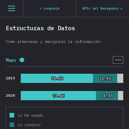
Navigated to State of JS 2020
[es-ES] general.open_nav
«
Lenguaje
APIs del Navegador
»
Estructuras de Datos
Como almacenas y manipulas la información.
[es-
Maps
Porcentaje completado:
92.4
%
(
21954
)
2019
70.6%
70.6%
23.5%
23.5%
2020
73.4%
73.4%
21.5%
21.5%
Lo he usado
Lo conozco