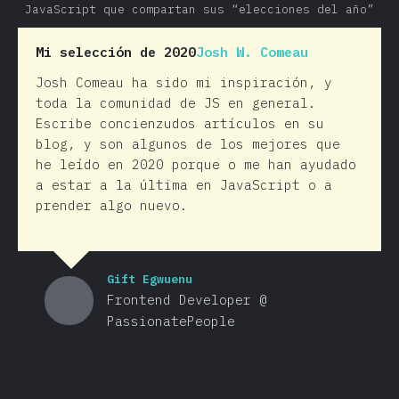
JavaScript que compartan sus “elecciones del año”
Mi selección de 2020
Josh W. Comeau
Josh Comeau ha sido mi inspiración, y
toda la comunidad de JS en general.
Escribe concienzudos artículos en su
blog, y son algunos de los mejores que
he leído en 2020 porque o me han ayudado
a estar a la última en JavaScript o a
prender algo nuevo.
Gift Egwuenu
Frontend Developer @
PassionatePeople