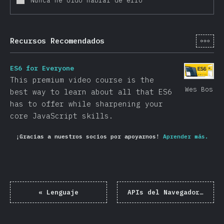
Nunca he oído hablar de ello
[es-
Recursos Recomendados
ES6 for Everyone
This premium video course is the
Wes Bos
best way to learn about all that ES6
has to offer while sharpening your
core JavaScript skills.
¡Gracias a nuestros socios por apoyarnos!
Aprender más.
«
Lenguaje
APIs del Navegador
»