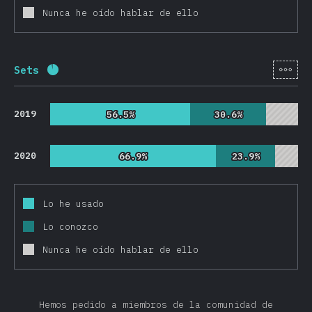
Nunca he oído hablar de ello
[es-
Sets
Porcentaje completado:
92.6
%
(
22010
)
2019
56.5%
56.5%
30.6%
30.6%
2020
66.9%
66.9%
23.9%
23.9%
Lo he usado
Lo conozco
Nunca he oído hablar de ello
Hemos pedido a miembros de la comunidad de