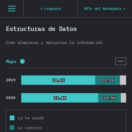
Navigated to State of JS 2020
[es-ES] general.open_nav
«
Lenguaje
APIs del Navegador
»
Estructuras de Datos
Como almacenas y manipulas la información.
[es-
Maps
Porcentaje completado:
92.4
%
(
21954
)
2019
70.6%
70.6%
23.5%
23.5%
2020
73.4%
73.4%
21.5%
21.5%
Lo he usado
Lo conozco