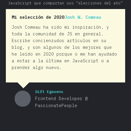
JavaScript que compartan sus “elecciones del año”
Mi selección de 2020
Josh W. Comeau
Josh Comeau ha sido mi inspiración, y
toda la comunidad de JS en general.
Escribe concienzudos artículos en su
blog, y son algunos de los mejores que
he leído en 2020 porque o me han ayudado
a estar a la última en JavaScript o a
prender algo nuevo.
Gift Egwuenu
Frontend Developer @
PassionatePeople