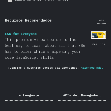
Nunca he oído hablar de ello
[es-
Recursos Recomendados
ES6 for Everyone
This premium video course is the
Wes Bos
best way to learn about all that ES6
has to offer while sharpening your
core JavaScript skills.
¡Gracias a nuestros socios por apoyarnos!
Aprender más.
«
Lenguaje
APIs del Navegador
»