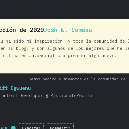
cción de 2020
Josh W. Comeau
au ha sido mi inspiración, y toda la comunidad de 
 en su blog, y son algunos de los mejores que he l
a última en JavaScript o a prender algo nuevo.
Hemos pedido a miembros de la comunidad de 
ift Egwuenu
rontend Developer @ PassionatePeople
ays
Exportar
Compartir