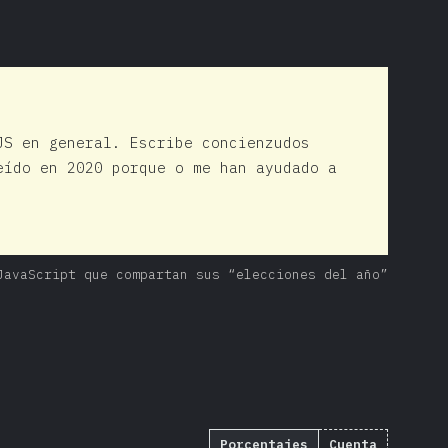
JS en general. Escribe concienzudos
eído en 2020 porque o me han ayudado a
JavaScript que compartan sus “elecciones del año”
Porcentajes
Cuenta