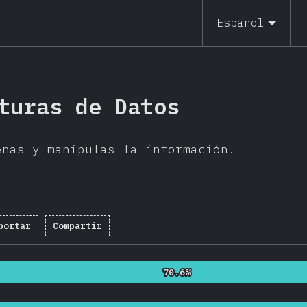
Español
turas de Datos
enas y manipulas la información.
portar
Compartir
entaje completado:
92.4
%
(
21954
)
70.6%
70.6%