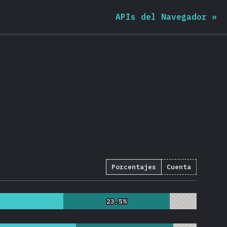
APIs del Navegador
»
Porcentajes
Cuenta
23.5%
23.5%