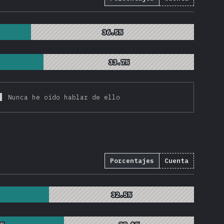
2
)
36.5%
36.5%
33.7%
33.7%
Nunca he oído hablar de ello
Porcentajes
Cuenta
3
%
(
22108
)
32.5%
32.5%