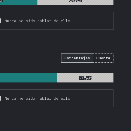
4%
4%
29.1%
29.1%
Nunca he oído hablar de ello
Porcentajes
Cuenta
21.7%
21.7%
Nunca he oído hablar de ello