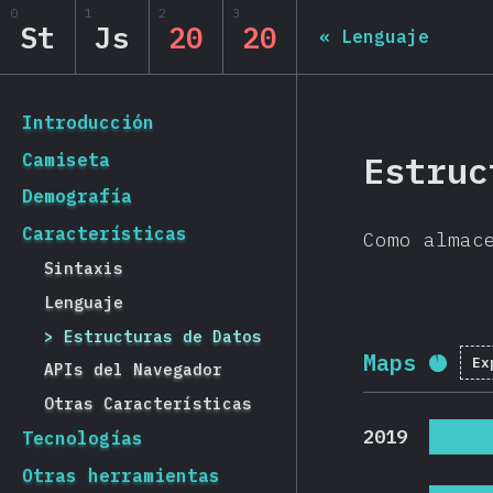
Navigated to State of JS 2020
0
1
2
3
State of JS 2020
St
Js
20
20
«
Lenguaje
[es-ES] general.back_to_intro
Introducción
Estruc
Camiseta
Demografía
Características
Como almac
Sintaxis
Lenguaje
Estructuras de Datos
Maps
Ex
Porc
APIs del Navegador
Otras Características
2019
Tecnologías
Otras herramientas