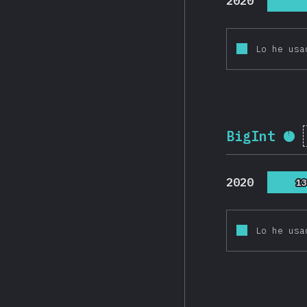
2020
Lo he usa
BigInt
Po
2020
1
1
Lo he usa