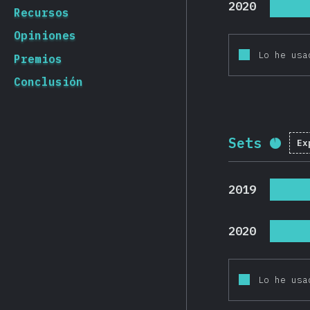
2020
Recursos
Opiniones
Lo he usa
Premios
Conclusión
Sets
Ex
Porc
2019
2020
Lo he usa