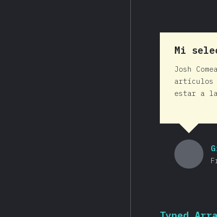
Mi sele
Josh Come
artículos
estar a l
G
F
Typed Arr