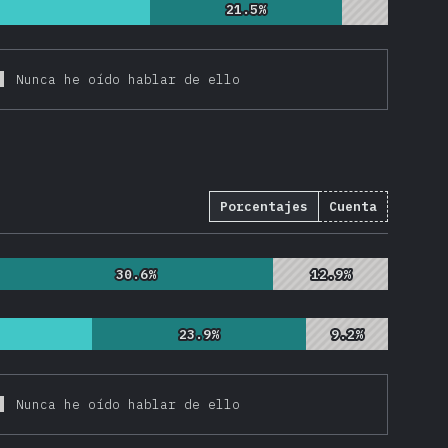
21.5%
21.5%
Nunca he oído hablar de ello
Porcentajes
Cuenta
30.6%
30.6%
12.9%
12.9%
23.9%
23.9%
9.2%
9.2%
Nunca he oído hablar de ello