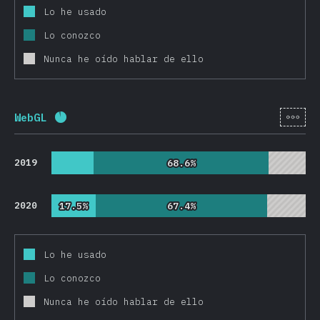
Lo he usado
Lo conozco
Nunca he oído hablar de ello
[es-
WebGL
Porcentaje completado:
92.2
%
(
21913
)
2019
68.6%
68.6%
2020
17.5%
17.5%
67.4%
67.4%
Lo he usado
Lo conozco
Nunca he oído hablar de ello