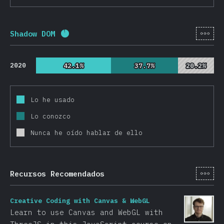
[es-
Shadow DOM
Porcentaje completado:
92.6
%
(
22000
)
2020
42.1%
42.1%
37.7%
37.7%
20.2%
20.2%
Lo he usado
Lo conozco
Nunca he oído hablar de ello
[es-
Recursos Recomendados
Creative Coding with Canvas & WebGL
Learn to use Canvas and WebGL with