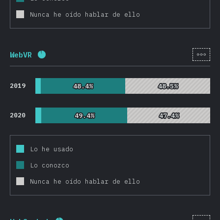
Nunca he oído hablar de ello
[es-
WebVR
Porcentaje completado:
92.1
%
(
21893
)
2019
48.4%
48.4%
48.5%
48.5%
2020
49.4%
49.4%
47.4%
47.4%
Lo he usado
Lo conozco
Nunca he oído hablar de ello