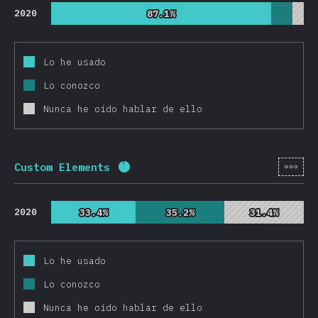
2020
87.1%
87.1%
Lo he usado
Lo conozco
Nunca he oído hablar de ello
[es-
Custom Elements
Porcentaje completado:
92.4
%
(
2
2020
33.4%
33.4%
35.2%
35.2%
31.4%
31.4%
Lo he usado
Lo conozco
Nunca he oído hablar de ello