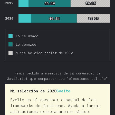
2019
46.3%
46.3%
42.9%
42.9%
2020
49.8%
49.8%
36.2%
36.2%
Lo he usado
Lo conozco
Nunca he oído hablar de ello
Hemos pedido a miembros de la comunidad de
JavaScript que compartan sus “elecciones del año”
Mi selección de 2020
Svelte
Svelte es el ascensor espacial de los
frameworks de front-end. Ayuda a lanzar
aplicaciones extremadamente rápido.