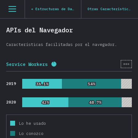
Navigated to State of JS 2020
[es-ES] general.open_nav
«
Estructuras de Datos
Otras Características
»
APIs del Navegador
Características facilitadas por el navegador.
[es-
Service Workers
Porcentaje completado:
91.3
%
(
2
2019
36.1%
36.1%
54%
54%
2020
42%
42%
48.7%
48.7%
Lo he usado
Lo conozco