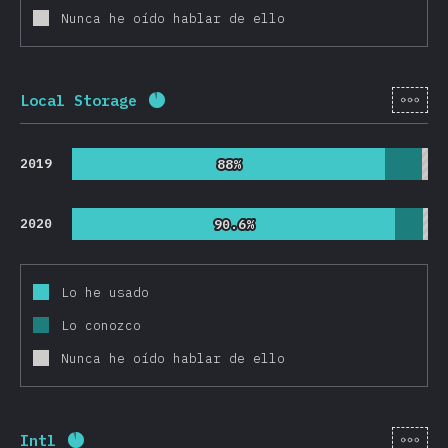
Nunca he oído hablar de ello
[es-
Local Storage
Porcentaje completado:
91.8
%
(
218
2019
88%
88%
2020
90.6%
90.6%
Lo he usado
Lo conozco
Nunca he oído hablar de ello
[es-
Intl
Porcentaje completado:
91.8
%
(
21825
)