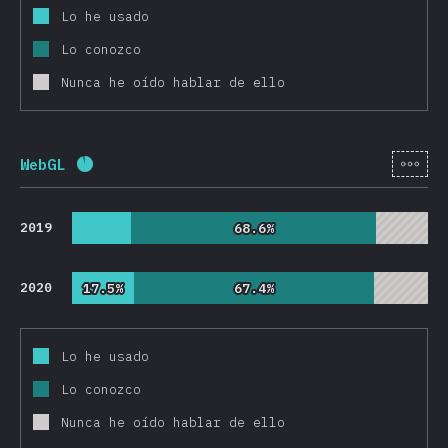
Lo he usado
Lo conozco
Nunca he oído hablar de ello
[es-
WebGL
Porcentaje completado:
92.2
%
(
21913
)
2019
68.6%
68.6%
2020
17.5%
17.5%
67.4%
67.4%
Lo he usado
Lo conozco
Nunca he oído hablar de ello