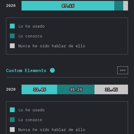
2020
87.1%
87.1%
Lo he usado
Lo conozco
Nunca he oído hablar de ello
[es-
Custom Elements
Porcentaje completado:
92.4
%
(
2
2020
33.4%
33.4%
35.2%
35.2%
31.4%
31.4%
Lo he usado
Lo conozco
Nunca he oído hablar de ello