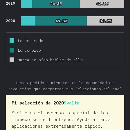
2019
46.3%
46.3%
42.9%
42.9%
2020
49.8%
49.8%
36.2%
36.2%
Lo he usado
Lo conozco
Nunca he oído hablar de ello
Hemos pedido a miembros de la comunidad de
JavaScript que compartan sus “elecciones del año”
Mi selección de 2020
Svelte
Svelte es el ascensor espacial de los
frameworks de front-end. Ayuda a lanzar
aplicaciones extremadamente rápido.