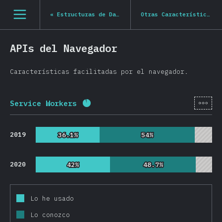
Navigated to State of JS 2020
[es-ES] general.open_nav
«
Estructuras de Datos
Otras Características
»
APIs del Navegador
Características facilitadas por el navegador.
[es-
Service Workers
Porcentaje completado:
91.3
%
(
2
2019
36.1%
36.1%
54%
54%
2020
42%
42%
48.7%
48.7%
Lo he usado
Lo conozco