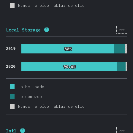
Nunca he oído hablar de ello
[es-
Local Storage
Porcentaje completado:
91.8
%
(
218
2019
88%
88%
2020
90.6%
90.6%
Lo he usado
Lo conozco
Nunca he oído hablar de ello
[es-
Intl
Porcentaje completado:
91.8
%
(
21825
)