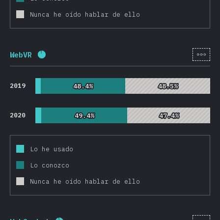
Nunca he oído hablar de ello
[es-
WebVR
Porcentaje completado:
92.1
%
(
21893
)
2019
48.4%
48.4%
48.5%
48.5%
2020
49.4%
49.4%
47.4%
47.4%
Lo he usado
Lo conozco
Nunca he oído hablar de ello