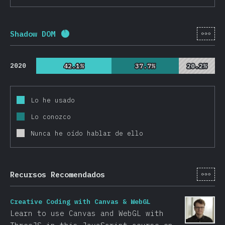
[es-
Shadow DOM
Porcentaje completado:
92.6
%
(
22000
)
2020
42.1%
42.1%
37.7%
37.7%
20.2%
20.2%
Lo he usado
Lo conozco
Nunca he oído hablar de ello
[es-
Recursos Recomendados
Creative Coding with Canvas & WebGL
Learn to use Canvas and WebGL with