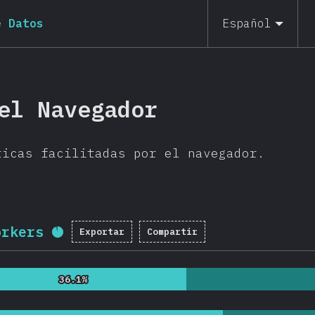
e Datos
Español
el Navegador
ticas facilitadas por el navegador.
orkers
Exportar
Compartir
Porcentaje completado:
91.3
%
(
2
36.1%
36.1%