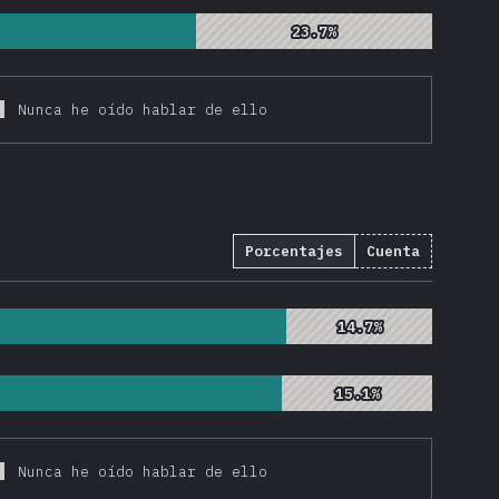
23.7%
23.7%
Nunca he oído hablar de ello
Porcentajes
Cuenta
14.7%
14.7%
15.1%
15.1%
Nunca he oído hablar de ello