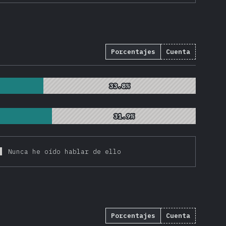
Porcentajes
Cuenta
912
)
33.8%
33.8%
31.9%
31.9%
Nunca he oído hablar de ello
Porcentajes
Cuenta