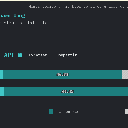
Hemos pedido a miembros de la comunidad de 
hawn Wang
onstructor Infinito
h API
Exportar
Compartir
Porcentaje completado:
92.1
%
(
21
46.8%
46.8%
49.4%
49.4%
do
Lo conozco