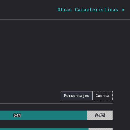
Otras Características
»
Porcentajes
Cuenta
1703
)
54%
54%
9.8%
9.8%