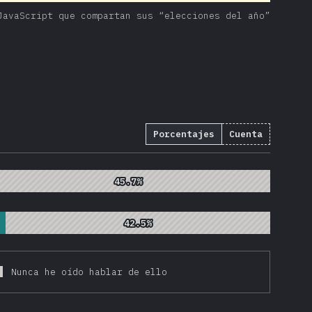
JavaScript que compartan sus “elecciones del año”
Porcentajes
Cuenta
883
)
45.7%
45.7%
42.5%
42.5%
Nunca he oído hablar de ello