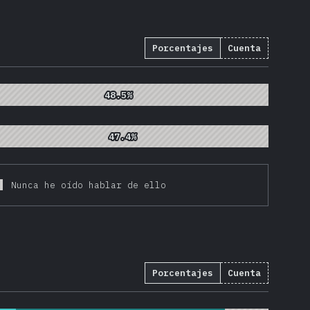
Porcentajes
Cuenta
48.5%
48.5%
47.4%
47.4%
Nunca he oído hablar de ello
Porcentajes
Cuenta