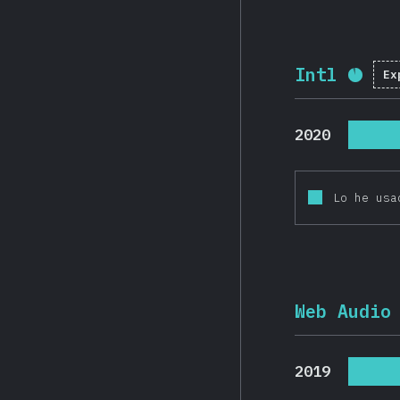
Intl
Ex
Porc
2020
Lo he usa
Web Audio
2019