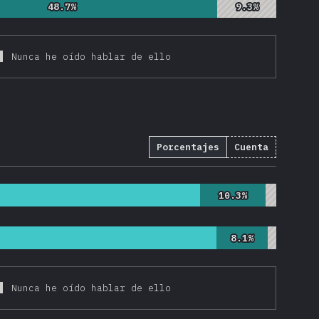
48.7%
48.7%
9.3%
9.3%
Nunca he oído hablar de ello
Porcentajes
Cuenta
13
)
10.3%
10.3%
8.1%
8.1%
Nunca he oído hablar de ello