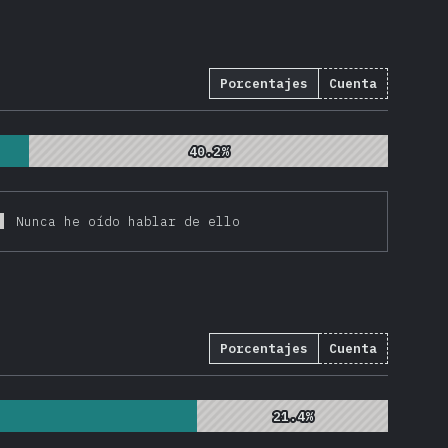
Porcentajes
Cuenta
40.2%
40.2%
Nunca he oído hablar de ello
Porcentajes
Cuenta
21.4%
21.4%