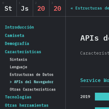
Navigated to State of JS 2020
0
1
2
3
State of JS 2020
St
Js
20
20
«
Estructuras d
[es-ES] general.back_to_intro
Introducción
APIs d
Camiseta
Demografía
Características
Caracterís
Sintaxis
Lenguaje
Estructuras de Datos
Service W
APIs del Navegador
Otras Características
2019
Tecnologías
Otras herramientas