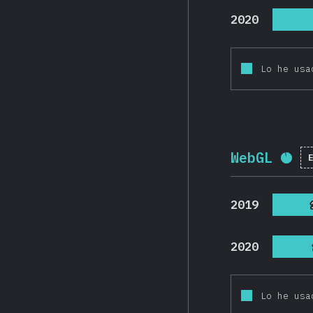
2020
Lo he usa
WebGL
Por
2019
2020
Lo he usa