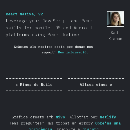
React Native, v2
Leverage your JavaScript and React
skills for mobile iOS and Android
Kadi
platforms using React Native.
Kraman
Gràcies als nostres socis per donar-nos
suport!
Més informació.
«
Eines de Build
Altres eines
»
Gràfics creats amb
Nivo
.
Allotjat per
Netlify
.
Tens preguntes? Has trobat un error?
Obre'ns una
incidència
.
Uneix-te a
Discord
.