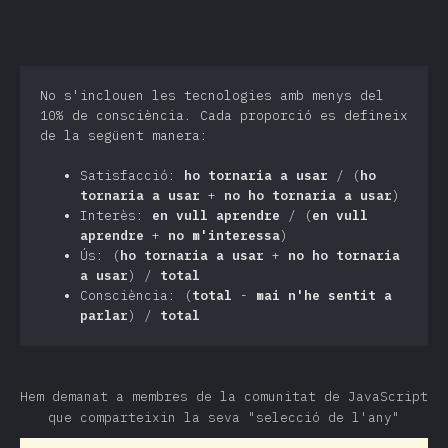
No s'inclouen les tecnologies amb menys del
10% de consciència. Cada proporció es defineix
de la següent manera:
Satisfacció:
ho tornaria a usar
/ (
ho
tornaria a usar
+
no ho tornaria a usar
)
Interès:
en vull aprendre
/ (
en vull
aprendre
+
no m'interessa
)
Ús: (
ho tornaria a usar
+
no ho tornaria
a usar
) /
total
Consciència: (
total
-
mai n'he sentit a
parlar
) /
total
Hem demanat a membres de la comunitat de JavaScript
que comparteixin la seva "selecció de l'any"