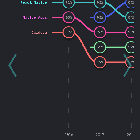
React Native
91
%
93
%
87
%
Native Apps
85
%
93
%
84
%
Cordova
58
%
86
%
79
%
51
%
52
%
42
%
34
%
2016
2017
2018