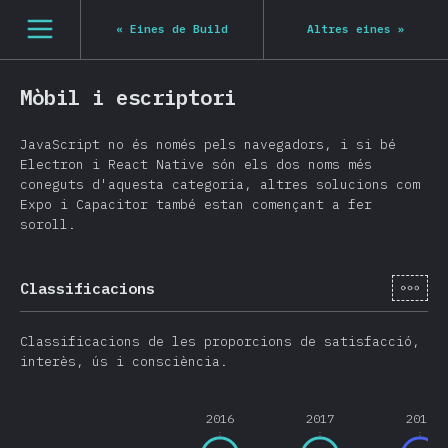
Navigated to State of JS 2020
[ca-ES] general.open_nav
«
Eines de Build
Altres eines
»
Mòbil i escriptori
JavaScript no és només pels navegadors, i si bé
Electron i React Native són els dos noms més
coneguts d'aquesta categoria, altres solucions com
Expo i Capacitor també estan començant a fer
soroll.
[ca-
Classificacions
Classificacions de les proporcions de satisfacció,
interès, ús i consciència.
2016
2017
2018