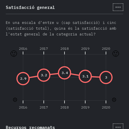
[ca-
Satisfacció general
En una escala d'entre u (cap satisfacció) i cinc
(satisfacció total), quina és la satisfacció amb
l'estat general de la categoria actual?
2016
2017
2018
2019
2020
🙂
🙂
3.4
3.2
3.1
3
2.9
☹️
☹️
2016
2017
2018
2019
2020
[ca-
Recursos recomanats