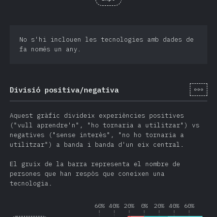
No s'hi inclouen les tecnologies amb dades de
fa només un any.
[ca-
Divisió positiva/negativa
Aquest gràfic divideix experiències positives
("vull aprendre'n", "ho tornaria a utilitzar") vs
negatives ("sense interès", "no ho tornaria a
utilitzar") a banda i banda d'un eix central.
El gruix de la barra representa el nombre de
persones que han respòs que coneixen una
tecnologia.
60%
40%
20%
0%
20%
40%
60%