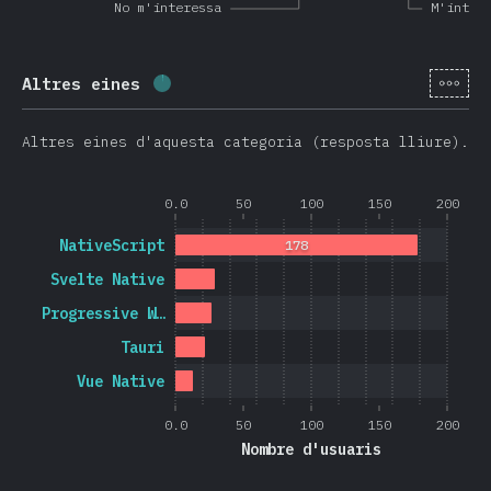
No m'interessa
M'inter
[ca-
Altres eines
Percentatge completat:
1.3
%
(
313
)
Altres eines d'aquesta categoria (resposta lliure).
0.0
50
100
150
200
NativeScript
178
Svelte Native
Progressive W…
Tauri
Vue Native
0.0
50
100
150
200
Nombre d'usuaris