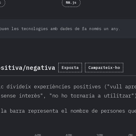
c
NW.js
ouen les tecnologies amb dades de fa només un any.
ositiva/negativa
Exporta
Camparteix-ho
ic divideix experiències positives ("vull apr
"sense interès", "no ho tornaria a utilitzar"
 la barra representa el nombre de persones qu
60%
40%
20%
0%