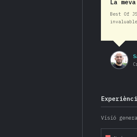
La meva
Best Of J
invaluabl
S
C
Experiènc
Visió gener