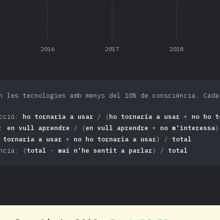
2016
2017
2018
n les tecnologies amb menys del 10% de consciència. Cada
acció:
ho tornaria a usar
/ (
ho tornaria a usar
+
no ho t
s:
en vull aprendre
/ (
en vull aprendre
+
no m'interessa
)
 tornaria a usar
+
no ho tornaria a usar
) /
total
ncia: (
total
-
mai n'he sentit a parlar
) /
total