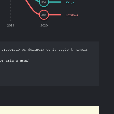
NW.js
35
%
Cordova
30
%
2019
2020
 proporció es defineix de la següent manera:
ornaria a usar
)