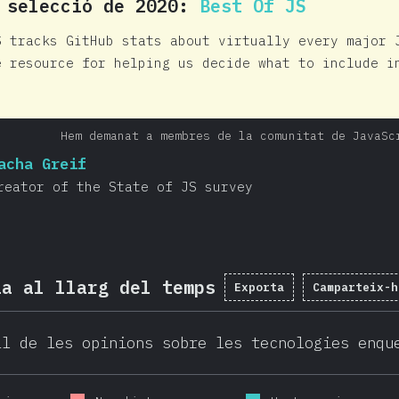
 selecció de 2020:
Best Of JS
S tracks GitHub stats about virtually every major 
e resource for helping us decide what to include i
Hem demanat a membres de la comunitat de JavaSc
acha Greif
reator of the State of JS survey
ia al llarg del temps
Exporta
Camparteix-h
al de les opinions sobre les tecnologies enqu