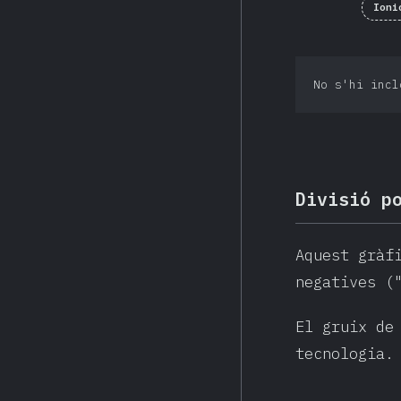
Ioni
No s'hi incl
Divisió p
Aquest gràf
negatives (
El gruix de
tecnologia.