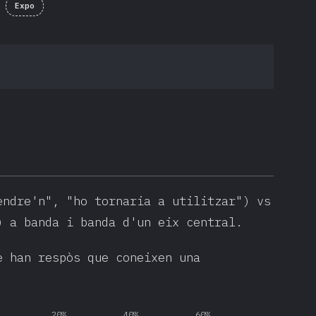
Expo
endre'n", "ho tornaria a utilitzar") vs
) a banda i banda d'un eix central.
e han respòs que coneixen una
20%
40%
60%