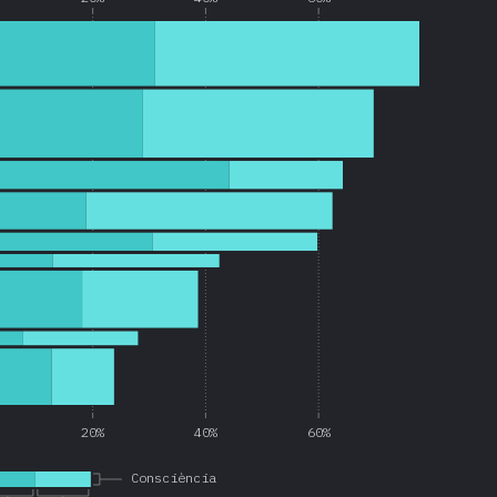
20%
40%
60%
Consciència