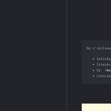
No s'incloue
Satisf
Interè
Ús: (
ho
Consciè