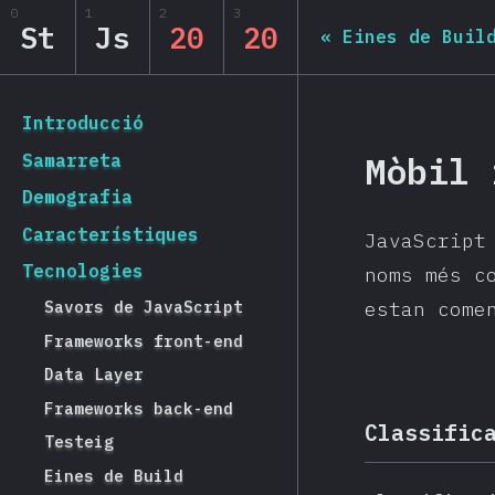
Navigated to State of JS 2020
0
1
2
3
State of JS 2020
St
Js
20
20
«
Eines de Buil
[ca-ES] general.back_to_intro
Introducció
Mòbil 
Samarreta
Demografia
Característiques
JavaScript
Tecnologies
noms més c
Savors de JavaScript
estan come
Frameworks front-end
Data Layer
Frameworks back-end
Classific
Testeig
Eines de Build