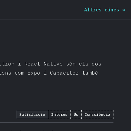
Altres eines
»
ctron i React Native són els dos
ions com Expo i Capacitor també
Satisfacció
Interès
Ús
Consciència