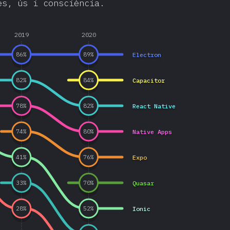
ès, ús i consciència.
2019
2020
Electron
86
%
89
%
Capacitor
82
%
84
%
React Native
78
%
82
%
Native Apps
74
%
80
%
Expo
41
%
76
%
Quasar
33
%
70
%
Ionic
28
%
52
%