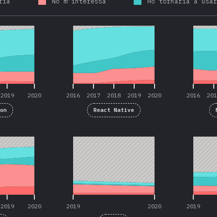
ria
No m'interessa
Ho tornaria a usa
2019
2020
2016
2017
2018
2019
2020
2016
20
2019
2020
2016
2017
2018
2019
2020
2016
20
ron
React Native
2019
2020
2019
2020
2019
2019
2020
2019
2020
2019