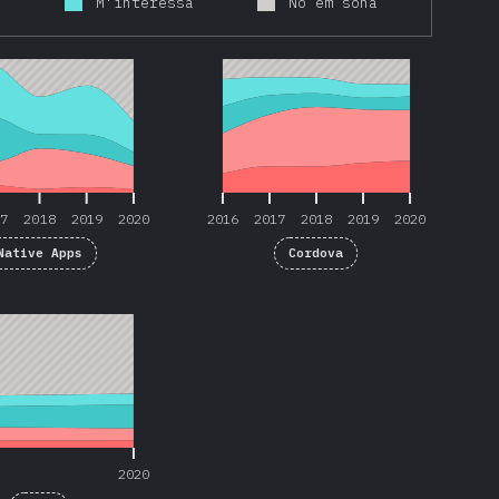
r
M'interessa
No em sona
17
2018
2019
2020
2016
2017
2018
2019
2020
17
2018
2019
2020
2016
2017
2018
2019
2020
Native Apps
Cordova
2020
2020