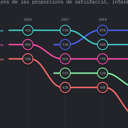
ions de les proporcions de satisfacció, inter
2016
2017
2018
ve
91
%
93
%
87
%
ps
85
%
93
%
84
%
va
58
%
86
%
79
%
51
%
52
%
42
%
34
%