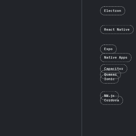
Electron
React Native
Expo
Native Apps
Capacitor
Quasar
Ionic
NW.js
Cordova