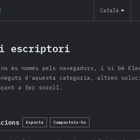
d
Català
i escriptori
 no és només pels navegadors, i si bé Ele
oneguts d'aquesta categoria, altres soluc
nçant a fer soroll.
acions
Exporta
Camparteix-ho