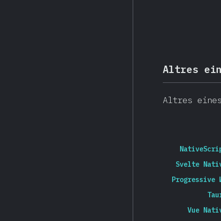
Altres ei
Altres eine
NativeScri
Svelte Nati
Progressive 
Tau
Vue Nati