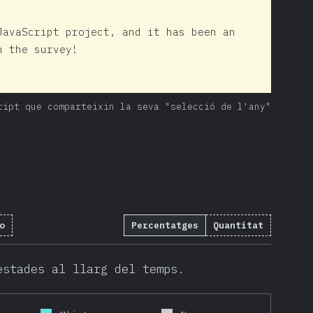
JavaScript project, and it has been an
n the survey!
ript que comparteixin la seva "selecció de l'any"
o
Percentatges
Quantitat
estades al llarg del temps.