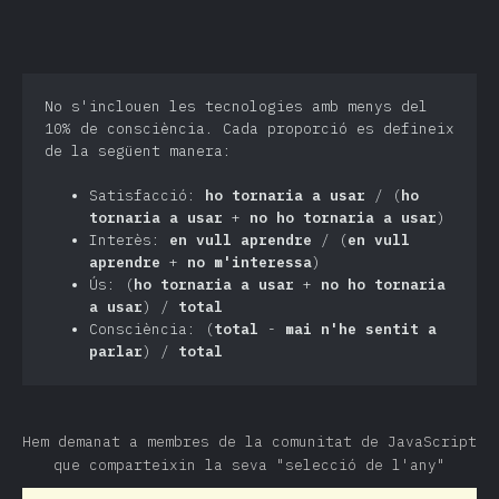
No s'inclouen les tecnologies amb menys del
10% de consciència. Cada proporció es defineix
de la següent manera:
Satisfacció:
ho tornaria a usar
/ (
ho
tornaria a usar
+
no ho tornaria a usar
)
Interès:
en vull aprendre
/ (
en vull
aprendre
+
no m'interessa
)
Ús: (
ho tornaria a usar
+
no ho tornaria
a usar
) /
total
Consciència: (
total
-
mai n'he sentit a
parlar
) /
total
Hem demanat a membres de la comunitat de JavaScript
que comparteixin la seva "selecció de l'any"