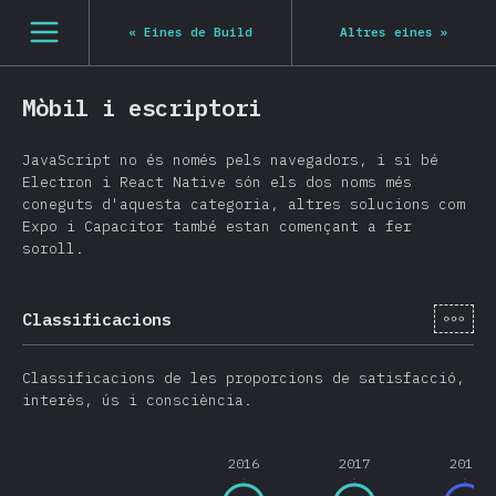
Navigated to State of JS 2020
[ca-ES] general.open_nav
«
Eines de Build
Altres eines
»
Mòbil i escriptori
JavaScript no és només pels navegadors, i si bé
Electron i React Native són els dos noms més
coneguts d'aquesta categoria, altres solucions com
Expo i Capacitor també estan començant a fer
soroll.
[ca-
Classificacions
Classificacions de les proporcions de satisfacció,
interès, ús i consciència.
2016
2017
2018