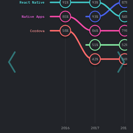
React Native
91
%
93
%
87
%
Native Apps
85
%
93
%
84
%
Cordova
58
%
86
%
79
%
51
%
52
%
42
%
34
%
2016
2017
2018