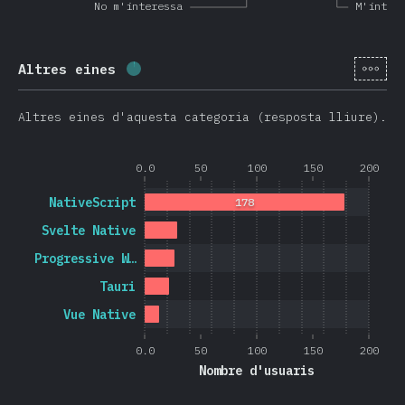
No m'interessa
M'inter
[ca-
Altres eines
Percentatge completat:
1.3
%
(
313
)
Altres eines d'aquesta categoria (resposta lliure).
0.0
50
100
150
200
NativeScript
178
Svelte Native
Progressive W…
Tauri
Vue Native
0.0
50
100
150
200
Nombre d'usuaris