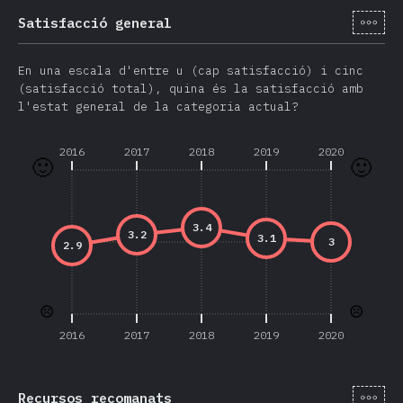
[ca-
Satisfacció general
En una escala d'entre u (cap satisfacció) i cinc
(satisfacció total), quina és la satisfacció amb
l'estat general de la categoria actual?
2016
2017
2018
2019
2020
🙂
🙂
3.4
3.2
3.1
3
2.9
☹️
☹️
2016
2017
2018
2019
2020
[ca-
Recursos recomanats