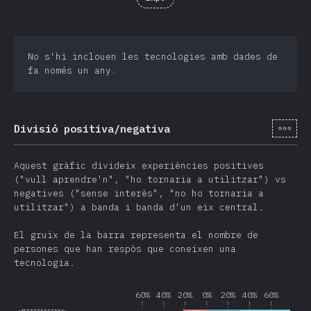
No s'hi inclouen les tecnologies amb dades de
fa només un any.
[ca-
Divisió positiva/negativa
Aquest gràfic divideix experiències positives
("vull aprendre'n", "ho tornaria a utilitzar") vs
negatives ("sense interès", "no ho tornaria a
utilitzar") a banda i banda d'un eix central.
El gruix de la barra representa el nombre de
persones que han respòs que coneixen una
tecnologia.
60%
40%
20%
0%
20%
40%
60%