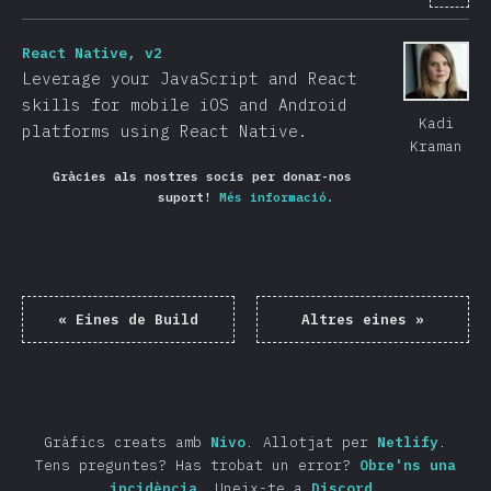
React Native, v2
Leverage your JavaScript and React
skills for mobile iOS and Android
Kadi
platforms using React Native.
Kraman
Gràcies als nostres socis per donar-nos
suport!
Més informació.
«
Eines de Build
Altres eines
»
Gràfics creats amb
Nivo
.
Allotjat per
Netlify
.
Tens preguntes? Has trobat un error?
Obre'ns una
incidència
.
Uneix-te a
Discord
.