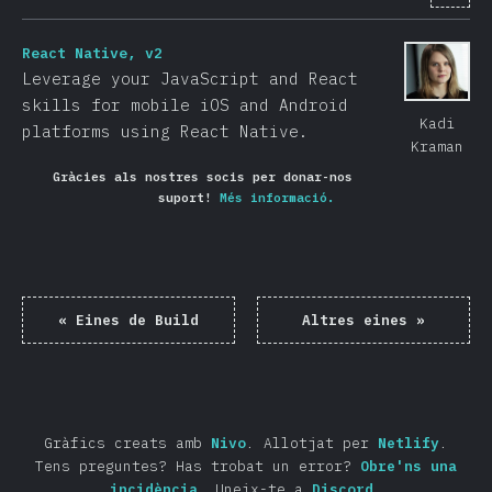
React Native, v2
Leverage your JavaScript and React
skills for mobile iOS and Android
Kadi
platforms using React Native.
Kraman
Gràcies als nostres socis per donar-nos
suport!
Més informació.
«
Eines de Build
Altres eines
»
Gràfics creats amb
Nivo
.
Allotjat per
Netlify
.
Tens preguntes? Has trobat un error?
Obre'ns una
incidència
.
Uneix-te a
Discord
.