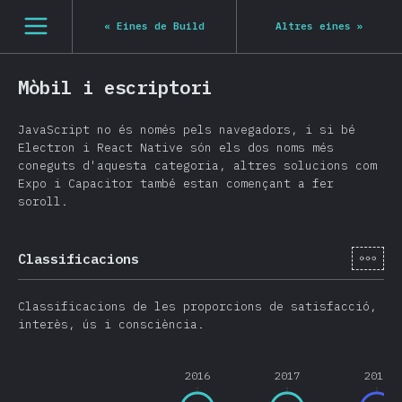
[ca-ES] general.open_nav
«
Eines de Build
Altres eines
»
Mòbil i escriptori
JavaScript no és només pels navegadors, i si bé
Electron i React Native són els dos noms més
coneguts d'aquesta categoria, altres solucions com
Expo i Capacitor també estan començant a fer
soroll.
[ca-
Classificacions
Classificacions de les proporcions de satisfacció,
interès, ús i consciència.
2016
2017
2018