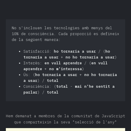
No s'inclouen les tecnologies amb menys del
10% de consciència. Cada proporció es defineix
de la següent manera:
Satisfacció:
ho tornaria a usar
/ (
ho
tornaria a usar
+
no ho tornaria a usar
)
Interès:
en vull aprendre
/ (
en vull
aprendre
+
no m'interessa
)
Ús: (
ho tornaria a usar
+
no ho tornaria
a usar
) /
total
Consciència: (
total
-
mai n'he sentit a
parlar
) /
total
Hem demanat a membres de la comunitat de JavaScript
que comparteixin la seva "selecció de l'any"