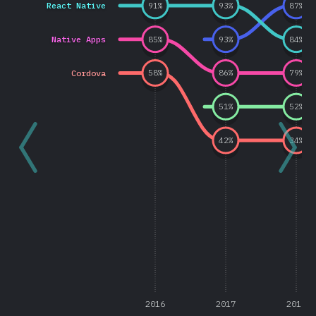
React Native
91
%
93
%
87
%
Native Apps
85
%
93
%
84
%
Cordova
58
%
86
%
79
%
51
%
52
%
42
%
34
%
2016
2017
2018