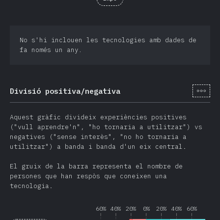
No s'hi inclouen les tecnologies amb dades de
fa només un any.
[ca-
Divisió positiva/negativa
Aquest gràfic divideix experiències positives
("vull aprendre'n", "ho tornaria a utilitzar") vs
negatives ("sense interès", "no ho tornaria a
utilitzar") a banda i banda d'un eix central.
El gruix de la barra representa el nombre de
persones que han respòs que coneixen una
tecnologia.
60%
40%
20%
0%
20%
40%
60%