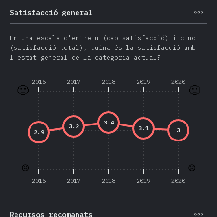
[ca-
Satisfacció general
En una escala d'entre u (cap satisfacció) i cinc
(satisfacció total), quina és la satisfacció amb
l'estat general de la categoria actual?
2016
2017
2018
2019
2020
🙂
🙂
3.4
3.2
3.1
3
2.9
☹️
☹️
2016
2017
2018
2019
2020
[ca-
Recursos recomanats