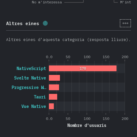
No m'interessa
M'inter
[ca-
Altres eines
Percentatge completat:
1.3
%
(
313
)
Altres eines d'aquesta categoria (resposta lliure).
0.0
50
100
150
200
NativeScript
178
Svelte Native
Progressive W…
Tauri
Vue Native
0.0
50
100
150
200
Nombre d'usuaris