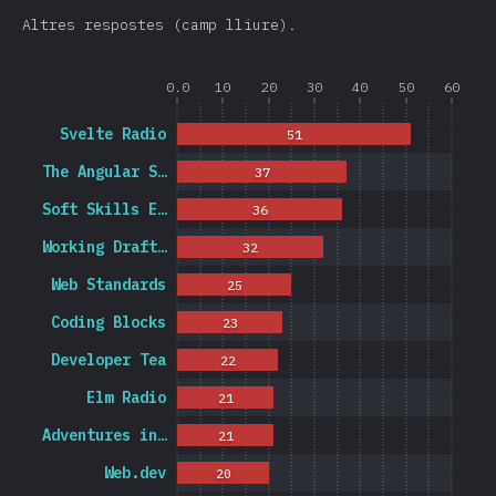
Altres respostes (camp lliure).
0.0
10
20
30
40
50
60
Svelte Radio
51
The Angular S…
37
Soft Skills E…
36
Working Draft…
32
Web Standards
25
Coding Blocks
23
Developer Tea
22
Elm Radio
21
Adventures in…
21
Web.dev
20