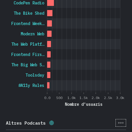
CodePen Radio
The Bike Shed
Frontend Week…
Modern Web
The Web Platf…
Frontend Firs…
The Big Web S…
Toolsday
#A11y Rules
0.0
500
1.0k
1.5k
2.0k
2.5k
3.0k
Nombre d'usuaris
[ca-
Altres Podcasts
Percentatge completat:
1.9
%
(
44