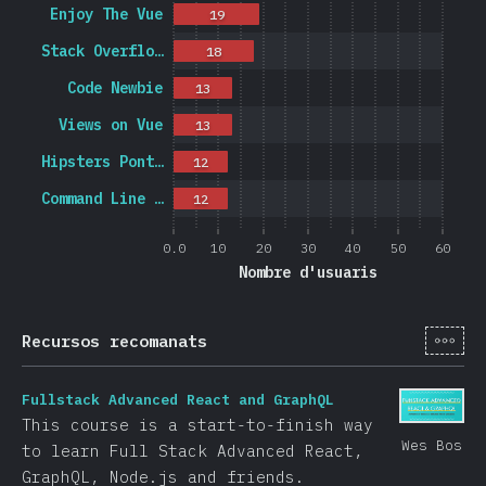
Enjoy The Vue
19
Stack Overflo…
18
Code Newbie
13
Views on Vue
13
Hipsters Pont…
12
Command Line …
12
0.0
10
20
30
40
50
60
Nombre d'usuaris
[ca-
Recursos recomanats
Fullstack Advanced React and GraphQL
This course is a start-to-finish way
Wes Bos
to learn Full Stack Advanced React,
GraphQL, Node.js and friends.