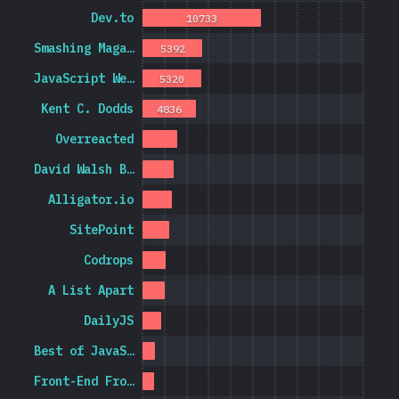
Dev.to
10733
Smashing Maga…
5392
JavaScript We…
5320
Kent C. Dodds
4836
Overreacted
David Walsh B…
Alligator.io
SitePoint
Codrops
A List Apart
DailyJS
Best of JavaS…
Front-End Fro…