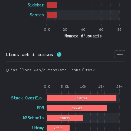
Sidebar
Scotch
0.0
20
40
60
80
Nombre d'usuaris
[ca-
Llocs web i cursos
Percentatge completat:
86.5
%
Quins llocs web/cursos/etc. consultes?
0.0
5.0k
10k
15k
20k
Stack Overflo…
19204
MDN
16643
W3Schools
10037
Udemy
6293