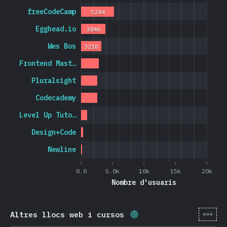
freeCodeCamp
5244
Egghead.io
3846
Wes Bos
3210
Frontend Mast…
Pluralsight
Codecademy
Level Up Tuto…
Design+Code
Newline
0.0
5.0k
10k
15k
20k
Nombre d'usuaris
[ca-
Altres llocs web i cursos
Percentatge completat