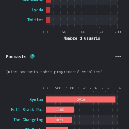
Lynda
Twitter
0.0
50
100
150
200
Nombre d'usuaris
[ca-
Podcasts
Percentatge completat:
25
%
(
5946
)
Quins podcasts sobre programació escoltes?
0.0
500
1.0k
1.5k
2.0k
2.5k
3.0k
Syntax
2916
Full Stack Ra…
1165
The Changelog
1074