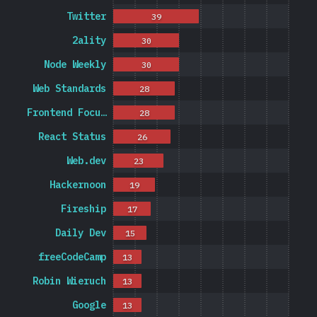
Twitter
39
2ality
30
Node Weekly
30
Web Standards
28
Frontend Focu…
28
React Status
26
Web.dev
23
Hackernoon
19
Fireship
17
Daily Dev
15
freeCodeCamp
13
Robin Wieruch
13
Google
13