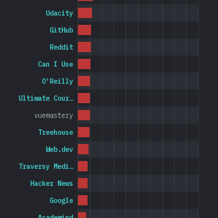
Udacity
GitHub
Reddit
Can I Use
O'Reilly
Ultimate Cour…
vuemastery
Treehouse
Web.dev
Traversy Medi…
Hacker News
Google
Academind