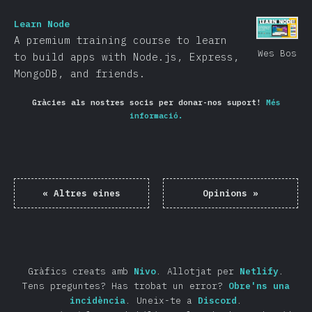
Learn Node
A premium training course to learn
Wes Bos
to build apps with Node.js, Express,
MongoDB, and friends.
Gràcies als nostres socis per donar-nos suport!
Més
informació.
«
Altres eines
Opinions
»
Gràfics creats amb
Nivo
.
Allotjat per
Netlify
.
Tens preguntes? Has trobat un error?
Obre'ns una
incidència
.
Uneix-te a
Discord
.