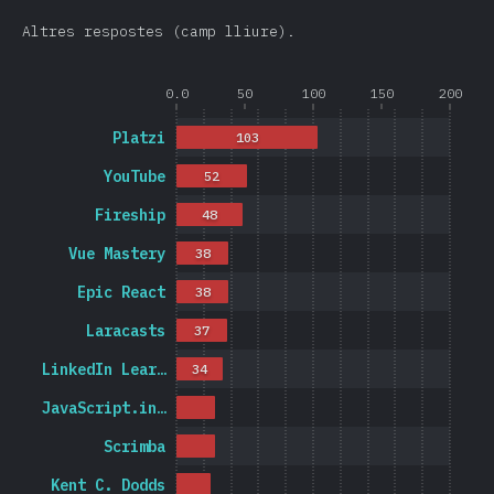
Altres respostes (camp lliure).
0.0
50
100
150
200
Platzi
103
YouTube
52
Fireship
48
Vue Mastery
38
Epic React
38
Laracasts
37
LinkedIn Lear…
34
JavaScript.in…
Scrimba
Kent C. Dodds