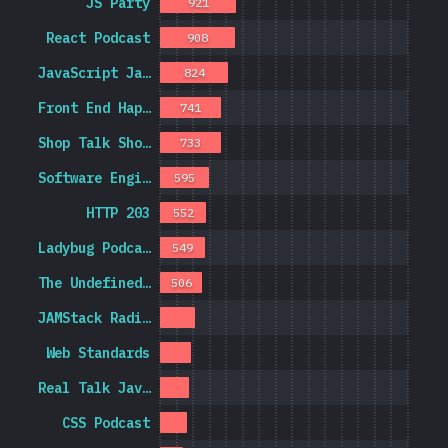
JS Party
921
React Podcast
908
JavaScript Ja…
824
Front End Hap…
741
Shop Talk Sho…
733
Software Engi…
595
HTTP 203
552
Ladybug Podca…
549
The Undefined…
506
JAMStack Radi…
Web Standards
Real Talk Jav…
CSS Podcast