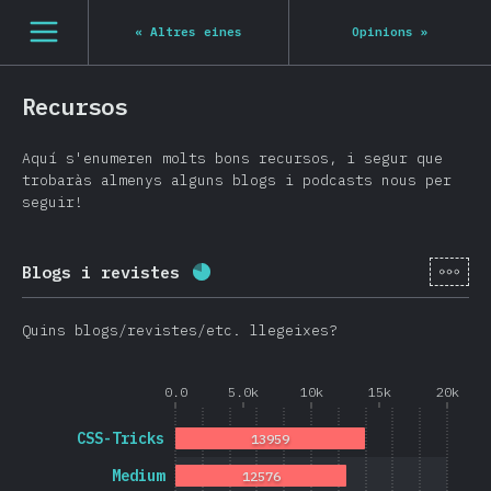
Navigated to State of JS 2020
[ca-ES] general.open_nav
«
Altres eines
Opinions
»
Recursos
Aquí s'enumeren molts bons recursos, i segur que
trobaràs almenys alguns blogs i podcasts nous per
seguir!
[ca-
Blogs i revistes
Percentatge completat:
78.7
%
(
Quins blogs/revistes/etc. llegeixes?
0.0
5.0k
10k
15k
20k
CSS-Tricks
13959
Medium
12576