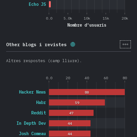
Echo JS
0.0
5.0k
10k
15k
20k
Nombre d'usuaris
[ca-
Other blogs i revistes
Percentatge completat:
2
Altres respostes (camp lliure).
0.0
20
40
60
80
Hacker News
80
Habr
59
Reddit
47
In Depth Dev
44
Josh Comeau
44