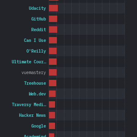
Udacity
GitHub
Reddit
Can I Use
O'Reilly
Ultimate Cour…
vuemastery
Treehouse
Web.dev
Traversy Medi…
Hacker News
Google
Academind