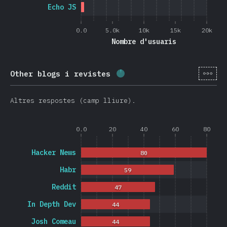
Echo JS
0.0
5.0k
10k
15k
20k
Nombre d'usuaris
[ca-
Other blogs i revistes
Percentatge completat:
2
Altres respostes (camp lliure).
0.0
20
40
60
80
Hacker News
80
Habr
59
Reddit
47
In Depth Dev
44
Josh Comeau
44