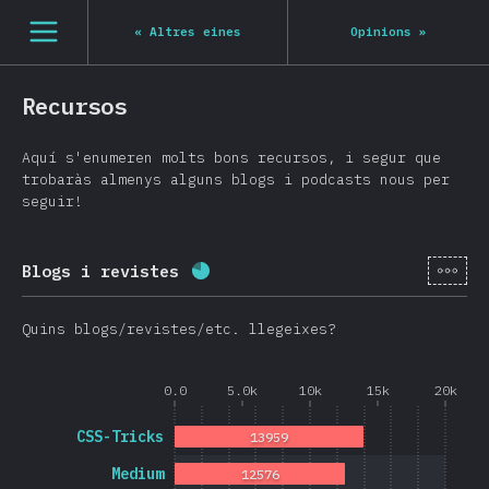
Navigated to State of JS 2020
[ca-ES] general.open_nav
«
Altres eines
Opinions
»
Recursos
Aquí s'enumeren molts bons recursos, i segur que
trobaràs almenys alguns blogs i podcasts nous per
seguir!
[ca-
Blogs i revistes
Percentatge completat:
78.7
%
(
Quins blogs/revistes/etc. llegeixes?
0.0
5.0k
10k
15k
20k
CSS-Tricks
13959
Medium
12576