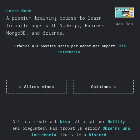
Learn Node
A premium training course to learn
Wes Bos
to build apps with Node.js, Express,
MongoDB, and friends.
Gràcies als nostres socis per donar-nos suport!
Més
informació.
«
Altres eines
Opinions
»
Gràfics creats amb
Nivo
.
Allotjat per
Netlify
.
Tens preguntes? Has trobat un error?
Obre'ns una
incidència
.
Uneix-te a
Discord
.