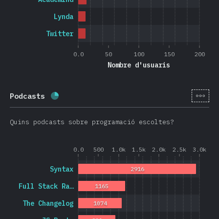
Lynda
Twitter
0.0
50
100
150
200
Nombre d'usuaris
[ca-
Podcasts
Percentatge completat:
25
%
(
5946
)
Quins podcasts sobre programació escoltes?
0.0
500
1.0k
1.5k
2.0k
2.5k
3.0k
Syntax
2916
Full Stack Ra…
1165
The Changelog
1074