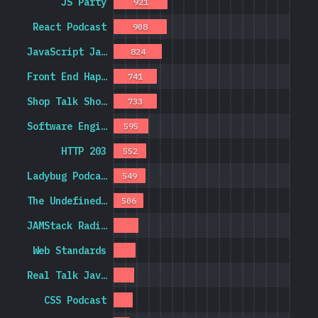
JS Party
921
React Podcast
908
JavaScript Ja…
824
Front End Hap…
741
Shop Talk Sho…
733
Software Engi…
595
HTTP 203
552
Ladybug Podca…
549
The Undefined…
506
JAMStack Radi…
Web Standards
Real Talk Jav…
CSS Podcast