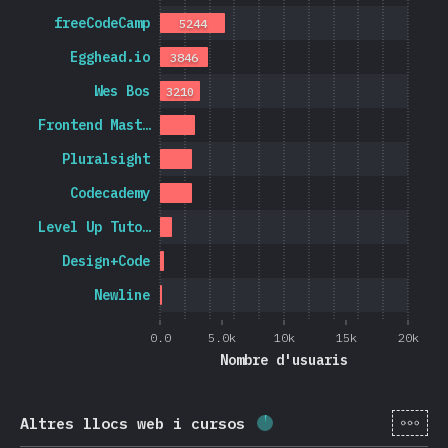
freeCodeCamp
5244
Egghead.io
3846
Wes Bos
3210
Frontend Mast…
Pluralsight
Codecademy
Level Up Tuto…
Design+Code
Newline
0.0
5.0k
10k
15k
20k
Nombre d'usuaris
[ca-
Altres llocs web i cursos
Percentatge completat