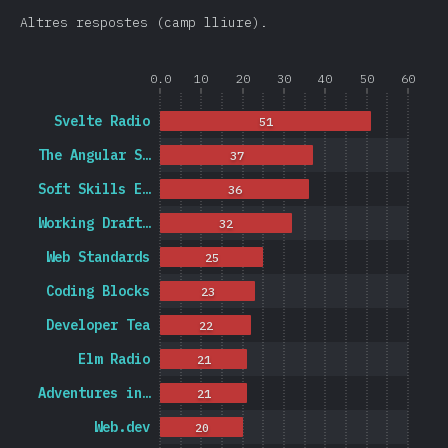
Altres respostes (camp lliure).
0.0
10
20
30
40
50
60
Svelte Radio
51
The Angular S…
37
Soft Skills E…
36
Working Draft…
32
Web Standards
25
Coding Blocks
23
Developer Tea
22
Elm Radio
21
Adventures in…
21
Web.dev
20