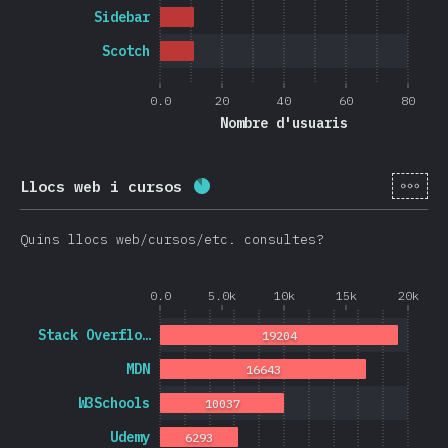
Sidebar
Scotch
0.0
20
40
60
80
Nombre d'usuaris
[ca-
Llocs web i cursos
Percentatge completat:
86.5
%
Quins llocs web/cursos/etc. consultes?
0.0
5.0k
10k
15k
20k
Stack Overflo…
19204
MDN
16643
W3Schools
10037
Udemy
6293