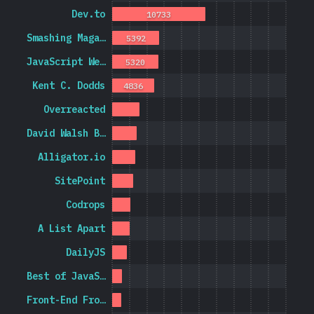
Dev.to
10733
Smashing Maga…
5392
JavaScript We…
5320
Kent C. Dodds
4836
Overreacted
David Walsh B…
Alligator.io
SitePoint
Codrops
A List Apart
DailyJS
Best of JavaS…
Front-End Fro…