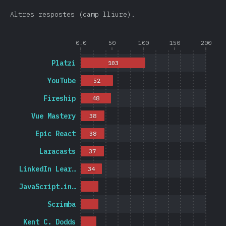
Altres respostes (camp lliure).
0.0
50
100
150
200
Platzi
103
YouTube
52
Fireship
48
Vue Mastery
38
Epic React
38
Laracasts
37
LinkedIn Lear…
34
JavaScript.in…
Scrimba
Kent C. Dodds