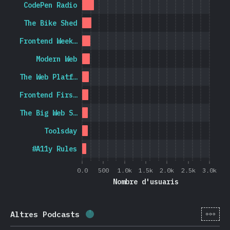
CodePen Radio
The Bike Shed
Frontend Week…
Modern Web
The Web Platf…
Frontend Firs…
The Big Web S…
Toolsday
#A11y Rules
0.0
500
1.0k
1.5k
2.0k
2.5k
3.0k
Nombre d'usuaris
[ca-
Altres Podcasts
Percentatge completat:
1.9
%
(
44