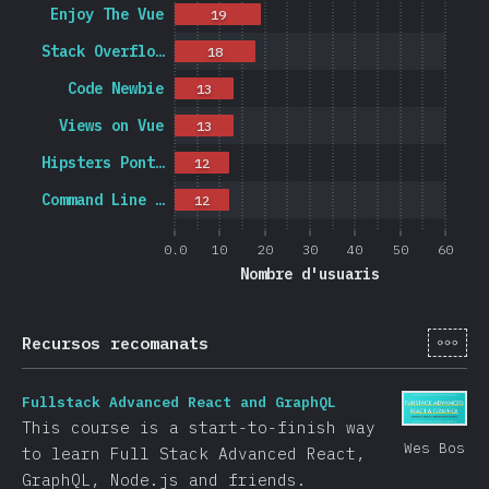
Enjoy The Vue
19
Stack Overflo…
18
Code Newbie
13
Views on Vue
13
Hipsters Pont…
12
Command Line …
12
0.0
10
20
30
40
50
60
Nombre d'usuaris
[ca-
Recursos recomanats
Fullstack Advanced React and GraphQL
This course is a start-to-finish way
Wes Bos
to learn Full Stack Advanced React,
GraphQL, Node.js and friends.