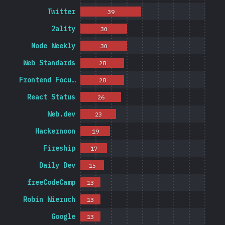
Twitter
39
2ality
30
Node Weekly
30
Web Standards
28
Frontend Focu…
28
React Status
26
Web.dev
23
Hackernoon
19
Fireship
17
Daily Dev
15
freeCodeCamp
13
Robin Wieruch
13
Google
13