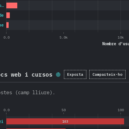
o…
de
ne
0.0
5.0k
10k
Nombre d'us
ocs web i cursos
Exporta
Camparteix-ho
Percentatge completat
ostes (camp lliure).
0.0
50
100
zi
103