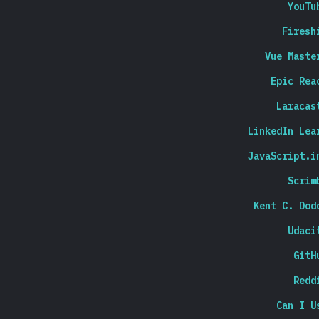
YouTu
Firesh
Vue Maste
Epic Rea
Laracas
LinkedIn Lea
JavaScript.i
Scrim
Kent C. Dod
Udaci
GitH
Redd
Can I U