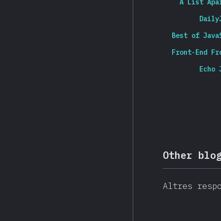
A List Apa
Daily
Best of Java
Front-End Fr
Echo 
Other blo
Altres resp