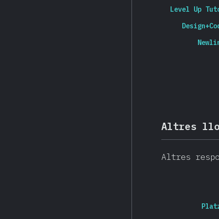
Level Up Tut
Design+Co
Newli
Altres ll
Altres resp
Plat