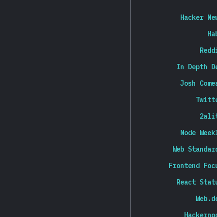
Hacker Ne
Ha
Redd
In Depth D
Josh Come
Twitt
2ali
Node Week
Web Standar
Frontend Foc
React Stat
Web.d
Hackerno