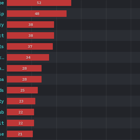
be
52
ip
48
ry
38
ct
38
ts
37
r…
34
n…
28
ba
28
ds
25
ty
23
ub
22
it
22
se
21