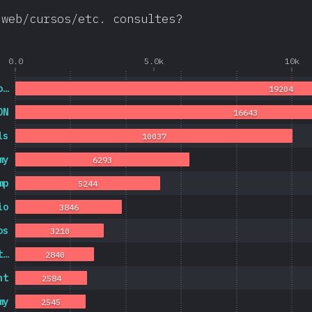
 web/cursos/etc. consultes?
0.0
5.0k
10k
o…
19204
DN
16643
ls
10037
my
6293
mp
5244
io
3846
os
3210
t…
2840
ht
2584
my
2545