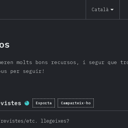
Català
os
meren molts bons recursos, i segur que tr
ous per seguir!
evistes
Exporta
Camparteix-ho
Percentatge completat:
78.7
%
(
/revistes/etc. llegeixes?