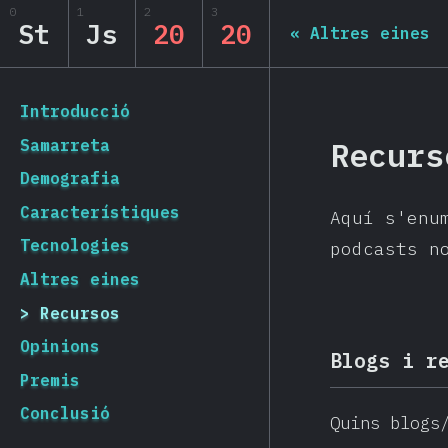
Navigated to State of JS 2020
0
1
2
3
State of JS 2020
St
Js
20
20
«
Altres eines
[ca-ES] general.back_to_intro
Introducció
Recurs
Samarreta
Demografia
Característiques
Aquí s'enu
Tecnologies
podcasts n
Altres eines
Recursos
Opinions
Blogs i r
Premis
Conclusió
Quins blogs