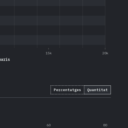
15k
20k
uaris
Percentatges
Quantitat
.8
%
(
677
)
60
80