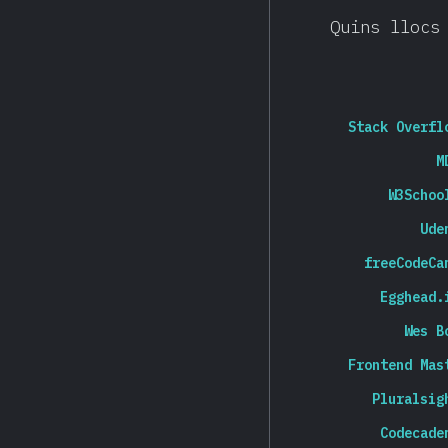
Quins llocs
Stack Overfl
M
W3Schoo
Ude
freeCodeCa
Egghead.
Wes B
Frontend Mas
Pluralsig
Codecade