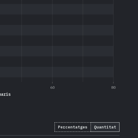
60
80
uaris
Percentatges
Quantitat
(
20561
)