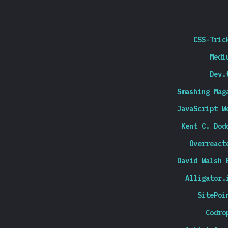
CSS-Tric
Medi
Dev.
Smashing Mag
JavaScript W
Kent C. Dod
Overreact
David Walsh 
Alligator.
SitePoi
Codro