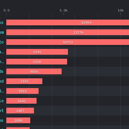
0.0
5.0k
10k
ks
13959
um
12576
to
10733
a…
5392
e…
5320
ds
4836
ed
3155
B…
2811
io
2642
nt
2407
ps
2080