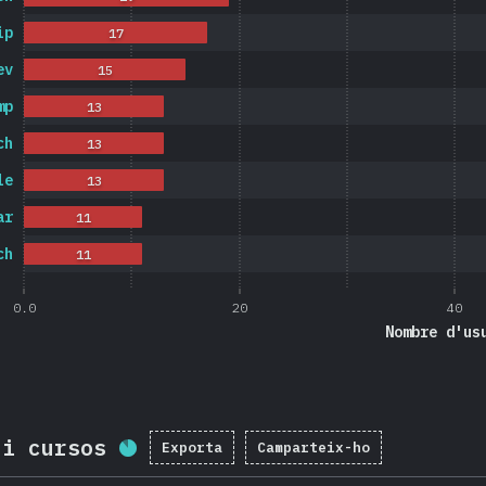
ip
17
ev
15
mp
13
ch
13
le
13
ar
11
ch
11
0.0
20
40
Nombre d'us
 i cursos
Exporta
Camparteix-ho
Percentatge completat:
86.5
%