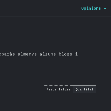
Opinions
»
obaràs almenys alguns blogs i
Percentatges
Quantitat
18696
)