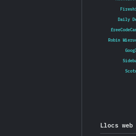
Firesh
Daily D
freeCodeCa
Robin Wieru
Goog
Sideb
Scot
Llocs web