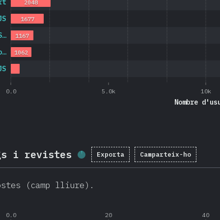
rt
2048
JS
1677
S…
1167
o…
1062
JS
0.0
5.0k
10k
Nombre d'us
gs i revistes
Exporta
Camparteix-ho
Percentatge completat:
2
ostes (camp lliure).
0.0
20
40