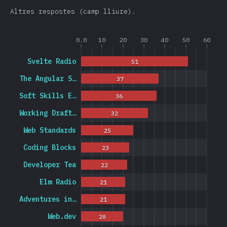
Altres respostes (camp lliure).
0.0
10
20
30
40
50
60
Svelte Radio
51
The Angular S…
37
Soft Skills E…
36
Working Draft…
32
Web Standards
25
Coding Blocks
23
Developer Tea
22
Elm Radio
21
Adventures in…
21
Web.dev
20