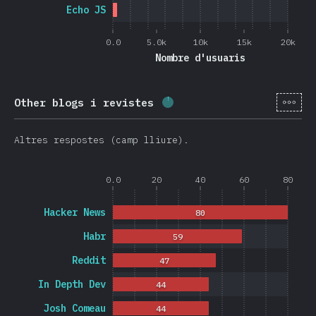
Echo JS
0.0
5.0k
10k
15k
20k
Nombre d'usuaris
[ca-
Other blogs i revistes
Percentatge completat:
2
Altres respostes (camp lliure).
0.0
20
40
60
80
Hacker News
80
Habr
59
Reddit
47
In Depth Dev
44
Josh Comeau
44