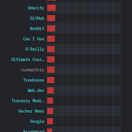
Udacity
GitHub
Reddit
Can I Use
O'Reilly
Ultimate Cour…
vuemastery
Treehouse
Web.dev
Traversy Medi…
Hacker News
Google
Academind