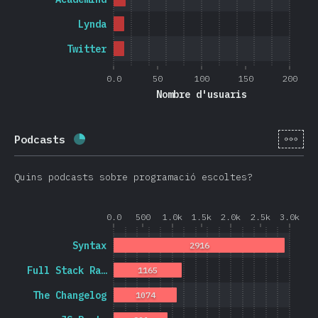
Lynda
Twitter
0.0
50
100
150
200
Nombre d'usuaris
[ca-
Podcasts
Percentatge completat:
25
%
(
5946
)
Quins podcasts sobre programació escoltes?
0.0
500
1.0k
1.5k
2.0k
2.5k
3.0k
Syntax
2916
Full Stack Ra…
1165
The Changelog
1074