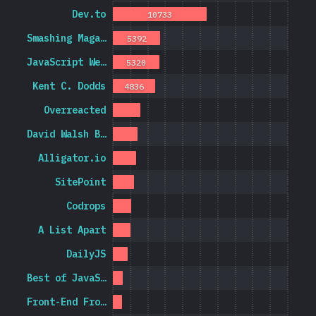
Dev.to
10733
Smashing Maga…
5392
JavaScript We…
5320
Kent C. Dodds
4836
Overreacted
David Walsh B…
Alligator.io
SitePoint
Codrops
A List Apart
DailyJS
Best of JavaS…
Front-End Fro…