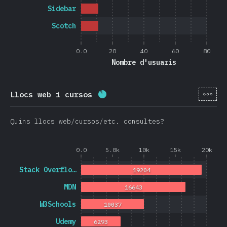
Sidebar
Scotch
0.0
20
40
60
80
Nombre d'usuaris
[ca-
Llocs web i cursos
Percentatge completat:
86.5
%
Quins llocs web/cursos/etc. consultes?
0.0
5.0k
10k
15k
20k
Stack Overflo…
19204
MDN
16643
W3Schools
10037
Udemy
6293