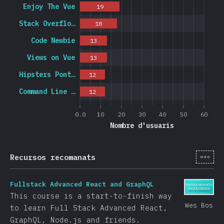
Enjoy The Vue
19
Stack Overflo…
18
Code Newbie
13
Views on Vue
13
Hipsters Pont…
12
Command Line …
12
0.0
10
20
30
40
50
60
Nombre d'usuaris
[ca-
Recursos recomanats
Fullstack Advanced React and GraphQL
This course is a start-to-finish way
Wes Bos
to learn Full Stack Advanced React,
GraphQL, Node.js and friends.