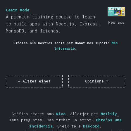
Learn Node
A premium training course to learn
Wes Bos
to build apps with Node.js, Express,
MongoDB, and friends.
Gràcies als nostres socis per donar-nos suport!
Més
informació.
«
Altres eines
Opinions
»
Gràfics creats amb
Nivo
.
Allotjat per
Netlify
.
Tens preguntes? Has trobat un error?
Obre'ns una
incidència
.
Uneix-te a
Discord
.