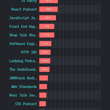
JS Party
921
React Podcast
908
JavaScript Ja…
824
Front End Hap…
741
Shop Talk Sho…
733
Software Engi…
595
HTTP 203
552
Ladybug Podca…
549
The Undefined…
506
JAMStack Radi…
Web Standards
Real Talk Jav…
CSS Podcast