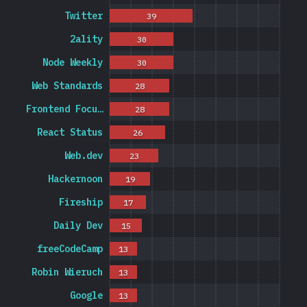
Twitter
39
2ality
30
Node Weekly
30
Web Standards
28
Frontend Focu…
28
React Status
26
Web.dev
23
Hackernoon
19
Fireship
17
Daily Dev
15
freeCodeCamp
13
Robin Wieruch
13
Google
13