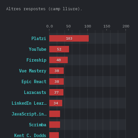
Altres respostes (camp lliure).
0.0
50
100
150
200
Platzi
103
YouTube
52
Fireship
48
Vue Mastery
38
Epic React
38
Laracasts
37
LinkedIn Lear…
34
JavaScript.in…
Scrimba
Kent C. Dodds