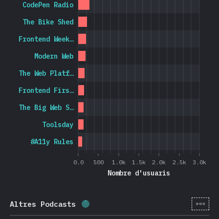
CodePen Radio
The Bike Shed
Frontend Week…
Modern Web
The Web Platf…
Frontend Firs…
The Big Web S…
Toolsday
#A11y Rules
0.0
500
1.0k
1.5k
2.0k
2.5k
3.0k
Nombre d'usuaris
[ca-
Altres Podcasts
Percentatge completat:
1.9
%
(
44