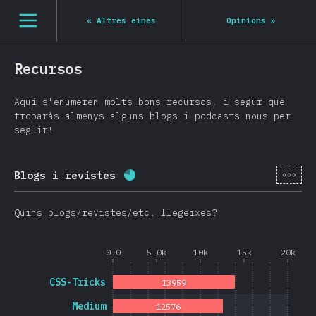
Navigated to State of JS 2020
[ca-ES] general.open_nav
«
Altres eines
Opinions
»
Recursos
Aquí s'enumeren molts bons recursos, i segur que
trobaràs almenys alguns blogs i podcasts nous per
seguir!
[ca-
Blogs i revistes
Percentatge completat:
78.7
%
(
Quins blogs/revistes/etc. llegeixes?
0.0
5.0k
10k
15k
20k
CSS-Tricks
13959
Medium
12576