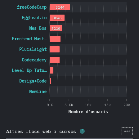
freeCodeCamp
5244
Egghead.io
3846
Wes Bos
3210
Frontend Mast…
Pluralsight
Codecademy
Level Up Tuto…
Design+Code
Newline
0.0
5.0k
10k
15k
20k
Nombre d'usuaris
[ca-
Altres llocs web i cursos
Percentatge completat